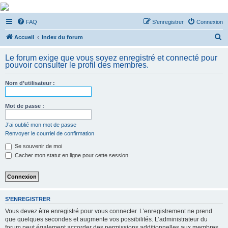
De Musicae Militari -
FAQ
S’enregistrer
Connexion
Forums
R
Forums de discussions
Accueil
Index du forum
e
Le forum exige que vous soyez enregistré et connecté pour
c
pouvoir consulter le profil des membres.
h
Nom d’utilisateur :
e
r
Mot de passe :
c
h
J’ai oublié mon mot de passe
Renvoyer le courriel de confirmation
e
Se souvenir de moi
r
Cacher mon statut en ligne pour cette session
S’ENREGISTRER
Vous devez être enregistré pour vous connecter. L’enregistrement ne prend
que quelques secondes et augmente vos possibilités. L’administrateur du
forum peut également accorder des permissions additionnelles aux membres