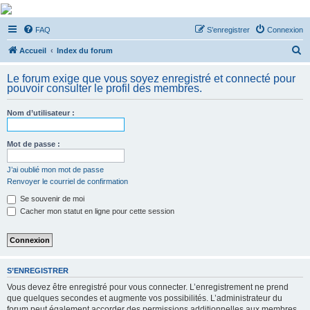
De Musicae Militari -
FAQ
S’enregistrer
Connexion
Forums
R
Forums de discussions
Accueil
Index du forum
e
Le forum exige que vous soyez enregistré et connecté pour
c
pouvoir consulter le profil des membres.
h
Nom d’utilisateur :
e
r
Mot de passe :
c
h
J’ai oublié mon mot de passe
Renvoyer le courriel de confirmation
e
Se souvenir de moi
r
Cacher mon statut en ligne pour cette session
S’ENREGISTRER
Vous devez être enregistré pour vous connecter. L’enregistrement ne prend
que quelques secondes et augmente vos possibilités. L’administrateur du
forum peut également accorder des permissions additionnelles aux membres