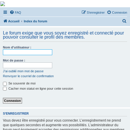
De Musicae Militari -
FAQ
S’enregistrer
Connexion
Forums
R
Forums de discussions
Accueil
Index du forum
e
Le forum exige que vous soyez enregistré et connecté pour
c
pouvoir consulter le profil des membres.
h
Nom d’utilisateur :
e
r
Mot de passe :
c
h
J’ai oublié mon mot de passe
Renvoyer le courriel de confirmation
e
Se souvenir de moi
r
Cacher mon statut en ligne pour cette session
S’ENREGISTRER
Vous devez être enregistré pour vous connecter. L’enregistrement ne prend
que quelques secondes et augmente vos possibilités. L’administrateur du
forum peut également accorder des permissions additionnelles aux membres