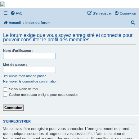
De Musicae Militari -
FAQ
S’enregistrer
Connexion
Forums
R
Forums de discussions
Accueil
Index du forum
e
Le forum exige que vous soyez enregistré et connecté pour
c
pouvoir consulter le profil des membres.
h
Nom d’utilisateur :
e
r
Mot de passe :
c
h
J’ai oublié mon mot de passe
Renvoyer le courriel de confirmation
e
Se souvenir de moi
r
Cacher mon statut en ligne pour cette session
S’ENREGISTRER
Vous devez être enregistré pour vous connecter. L’enregistrement ne prend
que quelques secondes et augmente vos possibilités. L’administrateur du
forum peut également accorder des permissions additionnelles aux membres