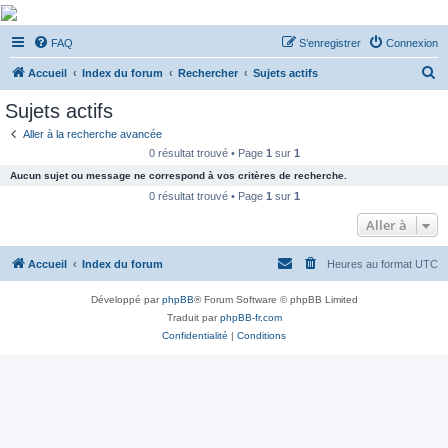
De Musicae Militari -
FAQ
S’enregistrer
Connexion
Forums
R
Forums de discussions
Accueil
Index du forum
Rechercher
Sujets actifs
e
Sujets actifs
c
Aller à la recherche avancée
h
0 résultat trouvé • Page
1
sur
1
e
Aucun sujet ou message ne correspond à vos critères de recherche.
r
0 résultat trouvé • Page
1
sur
1
c
Aller à
h
Accueil
Index du forum
Heures au format
UTC
e
r
Développé par
phpBB
® Forum Software © phpBB Limited
Traduit par
phpBB-fr.com
Confidentialité
|
Conditions