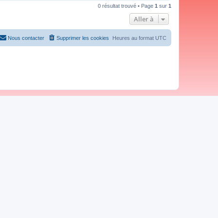
0 résultat trouvé • Page
1
sur
1
Aller à
Nous contacter
Supprimer les cookies
Heures au format
UTC