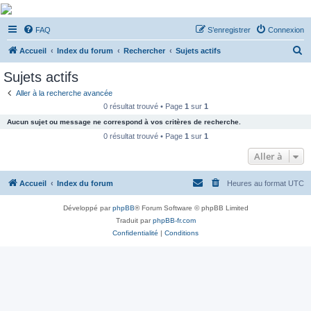
De Musicae Militari -
FAQ
S’enregistrer
Connexion
Forums
R
Forums de discussions
Accueil
Index du forum
Rechercher
Sujets actifs
e
Sujets actifs
c
Aller à la recherche avancée
h
0 résultat trouvé • Page
1
sur
1
e
Aucun sujet ou message ne correspond à vos critères de recherche.
r
0 résultat trouvé • Page
1
sur
1
c
Aller à
h
Accueil
Index du forum
Heures au format
UTC
e
r
Développé par
phpBB
® Forum Software © phpBB Limited
Traduit par
phpBB-fr.com
Confidentialité
|
Conditions