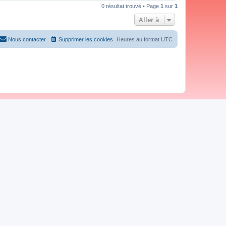
0 résultat trouvé • Page
1
sur
1
Aller à
Nous contacter
Supprimer les cookies
Heures au format
UTC