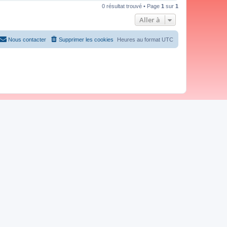
0 résultat trouvé • Page
1
sur
1
Aller à
Nous contacter
Supprimer les cookies
Heures au format
UTC