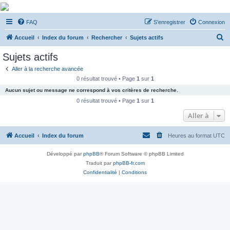
De Musicae Militari -
FAQ
S’enregistrer
Connexion
Forums
R
Forums de discussions
Accueil
Index du forum
Rechercher
Sujets actifs
e
Sujets actifs
c
Aller à la recherche avancée
h
0 résultat trouvé • Page
1
sur
1
e
Aucun sujet ou message ne correspond à vos critères de recherche.
r
0 résultat trouvé • Page
1
sur
1
c
Aller à
h
Accueil
Index du forum
Heures au format
UTC
e
r
Développé par
phpBB
® Forum Software © phpBB Limited
Traduit par
phpBB-fr.com
Confidentialité
|
Conditions