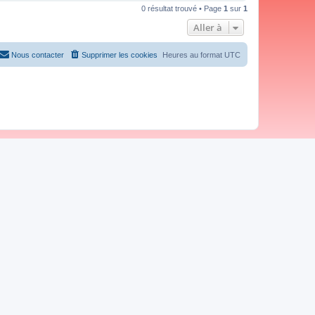
0 résultat trouvé • Page
1
sur
1
Aller à
Nous contacter
Supprimer les cookies
Heures au format
UTC