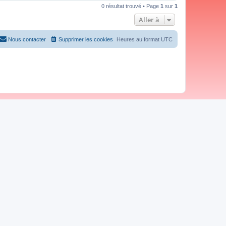
0 résultat trouvé • Page
1
sur
1
Aller à
Nous contacter
Supprimer les cookies
Heures au format
UTC