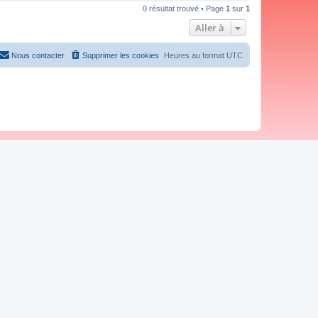
0 résultat trouvé • Page
1
sur
1
Aller à
Nous contacter
Supprimer les cookies
Heures au format
UTC