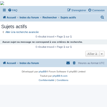
De Musicae Militari -
FAQ
S’enregistrer
Connexion
Forums
R
Forums de discussions
Accueil
Index du forum
Rechercher
Sujets actifs
e
Sujets actifs
c
Aller à la recherche avancée
h
0 résultat trouvé • Page
1
sur
1
e
Aucun sujet ou message ne correspond à vos critères de recherche.
r
0 résultat trouvé • Page
1
sur
1
c
Aller à
h
Accueil
Index du forum
Heures au format
UTC
e
r
Développé par
phpBB
® Forum Software © phpBB Limited
Traduit par
phpBB-fr.com
Confidentialité
|
Conditions