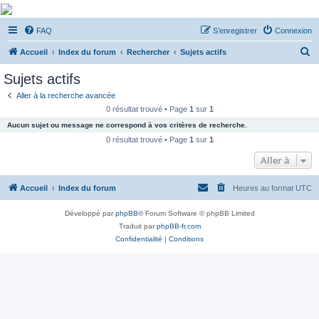
De Musicae Militari -
FAQ
S’enregistrer
Connexion
Forums
R
Forums de discussions
Accueil
Index du forum
Rechercher
Sujets actifs
e
Sujets actifs
c
Aller à la recherche avancée
h
0 résultat trouvé • Page
1
sur
1
e
Aucun sujet ou message ne correspond à vos critères de recherche.
r
0 résultat trouvé • Page
1
sur
1
c
Aller à
h
Accueil
Index du forum
Heures au format
UTC
e
r
Développé par
phpBB
® Forum Software © phpBB Limited
Traduit par
phpBB-fr.com
Confidentialité
|
Conditions