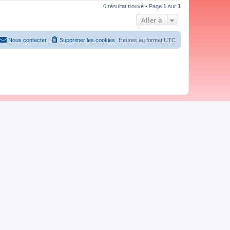
0 résultat trouvé • Page
1
sur
1
Aller à
Nous contacter
Supprimer les cookies
Heures au format
UTC