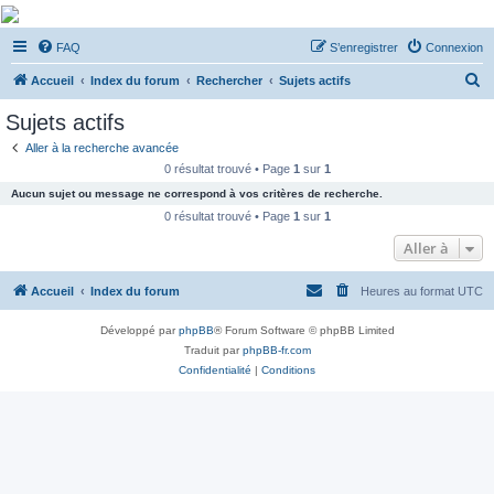
De Musicae Militari -
FAQ
S’enregistrer
Connexion
Forums
R
Forums de discussions
Accueil
Index du forum
Rechercher
Sujets actifs
e
Sujets actifs
c
Aller à la recherche avancée
h
0 résultat trouvé • Page
1
sur
1
e
Aucun sujet ou message ne correspond à vos critères de recherche.
r
0 résultat trouvé • Page
1
sur
1
c
Aller à
h
Accueil
Index du forum
Heures au format
UTC
e
r
Développé par
phpBB
® Forum Software © phpBB Limited
Traduit par
phpBB-fr.com
Confidentialité
|
Conditions