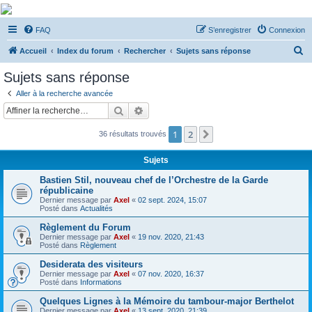
De Musicae Militari -
FAQ
S’enregistrer
Connexion
Forums
R
Forums de discussions
Accueil
Index du forum
Rechercher
Sujets sans réponse
e
Sujets sans réponse
c
Aller à la recherche avancée
h
Rechercher
Recherche avancée
e
1
2
Suivante
36 résultats trouvés
r
c
Sujets
h
Bastien Stil, nouveau chef de l’Orchestre de la Garde
e
républicaine
Dernier message par
Axel
«
02 sept. 2024, 15:07
r
Posté dans
Actualités
Règlement du Forum
Dernier message par
Axel
«
19 nov. 2020, 21:43
Posté dans
Règlement
Desiderata des visiteurs
Dernier message par
Axel
«
07 nov. 2020, 16:37
Posté dans
Informations
Quelques Lignes à la Mémoire du tambour-major Berthelot
Dernier message par
Axel
«
13 sept. 2020, 21:39