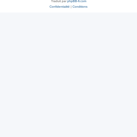
Traduit par
phpBB-fr.com
Confidentialité
|
Conditions