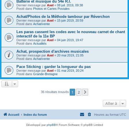
Batterie et musique du 54e R.I.
Dernier message par
Axel
«
08 juil. 2019, 09:38
Posté dans
Photos et Cartes Postales
Achat/Photos de la Méthode tambour par Réverchon
Dernier message par
Axel
«
15 juin 2019, 20:59
Posté dans
Achat/vente
Les paras cassent les codes avec le nouveau carnet de chant
interactif de la 11e BP
Dernier message par
Axel
«
04 juin 2019, 19:47
Posté dans
Actualités
Achat, prospection d'archives musicales
Dernier message par
Axel
«
20 mai 2019, 21:05
Posté dans
Achat/vente
Pace Sticking : garder la longueur du pas
Dernier message par
Axel
«
01 mai 2019, 20:24
Posté dans
Grande-Bretagne
1
2
Suivante
36 résultats trouvés
Aller à
Accueil
Index du forum
Heures au format
UTC
Développé par
phpBB
® Forum Software © phpBB Limited