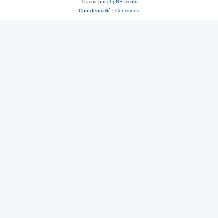
Traduit par
phpBB-fr.com
Confidentialité
|
Conditions