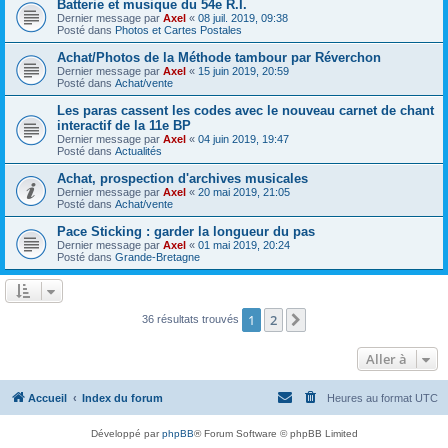
Batterie et musique du 54e R.I.
Dernier message par
Axel
«
08 juil. 2019, 09:38
Posté dans
Photos et Cartes Postales
Achat/Photos de la Méthode tambour par Réverchon
Dernier message par
Axel
«
15 juin 2019, 20:59
Posté dans
Achat/vente
Les paras cassent les codes avec le nouveau carnet de chant
interactif de la 11e BP
Dernier message par
Axel
«
04 juin 2019, 19:47
Posté dans
Actualités
Achat, prospection d'archives musicales
Dernier message par
Axel
«
20 mai 2019, 21:05
Posté dans
Achat/vente
Pace Sticking : garder la longueur du pas
Dernier message par
Axel
«
01 mai 2019, 20:24
Posté dans
Grande-Bretagne
1
2
Suivante
36 résultats trouvés
Aller à
Accueil
Index du forum
Heures au format
UTC
Développé par
phpBB
® Forum Software © phpBB Limited