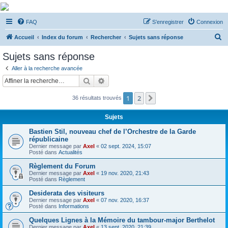
De Musicae Militari -
FAQ
S’enregistrer
Connexion
Forums
R
Forums de discussions
Accueil
Index du forum
Rechercher
Sujets sans réponse
e
Sujets sans réponse
c
Aller à la recherche avancée
h
Rechercher
Recherche avancée
e
1
2
Suivante
36 résultats trouvés
r
c
Sujets
h
Bastien Stil, nouveau chef de l’Orchestre de la Garde
e
républicaine
Dernier message par
Axel
«
02 sept. 2024, 15:07
r
Posté dans
Actualités
Règlement du Forum
Dernier message par
Axel
«
19 nov. 2020, 21:43
Posté dans
Règlement
Desiderata des visiteurs
Dernier message par
Axel
«
07 nov. 2020, 16:37
Posté dans
Informations
Quelques Lignes à la Mémoire du tambour-major Berthelot
Dernier message par
Axel
«
13 sept. 2020, 21:39