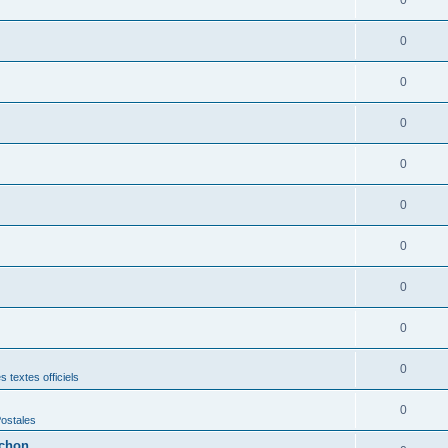
0
0
0
0
0
0
0
0
0
 textes officiels
0
Postales
rchon