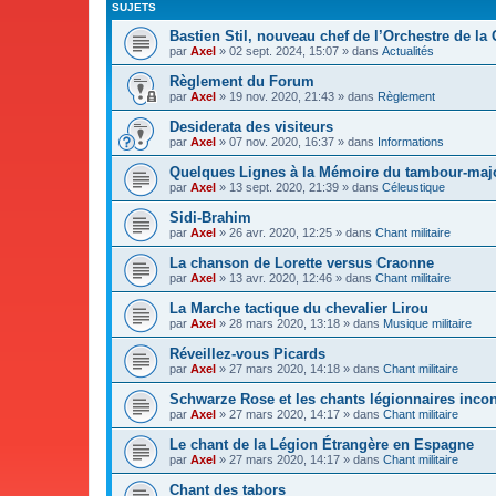
SUJETS
Bastien Stil, nouveau chef de l’Orchestre de la
par
Axel
»
02 sept. 2024, 15:07
» dans
Actualités
Règlement du Forum
par
Axel
»
19 nov. 2020, 21:43
» dans
Règlement
Desiderata des visiteurs
par
Axel
»
07 nov. 2020, 16:37
» dans
Informations
Quelques Lignes à la Mémoire du tambour-majo
par
Axel
»
13 sept. 2020, 21:39
» dans
Céleustique
Sidi-Brahim
par
Axel
»
26 avr. 2020, 12:25
» dans
Chant militaire
La chanson de Lorette versus Craonne
par
Axel
»
13 avr. 2020, 12:46
» dans
Chant militaire
La Marche tactique du chevalier Lirou
par
Axel
»
28 mars 2020, 13:18
» dans
Musique militaire
Réveillez-vous Picards
par
Axel
»
27 mars 2020, 14:18
» dans
Chant militaire
Schwarze Rose et les chants légionnaires inco
par
Axel
»
27 mars 2020, 14:17
» dans
Chant militaire
Le chant de la Légion Étrangère en Espagne
par
Axel
»
27 mars 2020, 14:17
» dans
Chant militaire
Chant des tabors