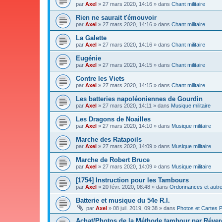
par
Axel
»
27 mars 2020, 14:16
» dans
Chant militaire
Rien ne saurait t'émouvoir
par
Axel
»
27 mars 2020, 14:16
» dans
Chant militaire
La Galette
par
Axel
»
27 mars 2020, 14:16
» dans
Chant militaire
Eugénie
par
Axel
»
27 mars 2020, 14:15
» dans
Chant militaire
Contre les Viets
par
Axel
»
27 mars 2020, 14:15
» dans
Chant militaire
Les batteries napoléoniennes de Gourdin
par
Axel
»
27 mars 2020, 14:11
» dans
Musique militaire
Les Dragons de Noailles
par
Axel
»
27 mars 2020, 14:10
» dans
Musique militaire
Marche des Ratapoils
par
Axel
»
27 mars 2020, 14:09
» dans
Musique militaire
Marche de Robert Bruce
par
Axel
»
27 mars 2020, 14:09
» dans
Musique militaire
[1754] Instruction pour les Tambours
par
Axel
»
20 févr. 2020, 08:48
» dans
Ordonnances et autres
Batterie et musique du 54e R.I.
par
Axel
»
08 juil. 2019, 09:38
» dans
Photos et Cartes 
Achat/Photos de la Méthode tambour par Réve