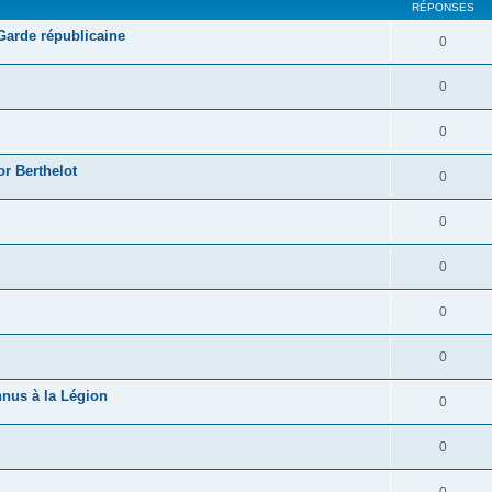
RÉPONSES
 Garde républicaine
0
0
0
r Berthelot
0
0
0
0
0
nnus à la Légion
0
0
0