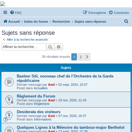
De Musicae Militari -
FAQ
S’enregistrer
Connexion
Forums
R
Forums de discussions
Accueil
Index du forum
Rechercher
Sujets sans réponse
e
Sujets sans réponse
c
Aller à la recherche avancée
h
Rechercher
Recherche avancée
e
1
2
Suivante
36 résultats trouvés
r
c
Sujets
h
Bastien Stil, nouveau chef de l’Orchestre de la Garde
e
républicaine
Dernier message par
Axel
«
02 sept. 2024, 15:07
r
Posté dans
Actualités
Règlement du Forum
Dernier message par
Axel
«
19 nov. 2020, 21:43
Posté dans
Règlement
Desiderata des visiteurs
Dernier message par
Axel
«
07 nov. 2020, 16:37
Posté dans
Informations
Quelques Lignes à la Mémoire du tambour-major Berthelot
Dernier message par
Axel
«
13 sept. 2020, 21:39