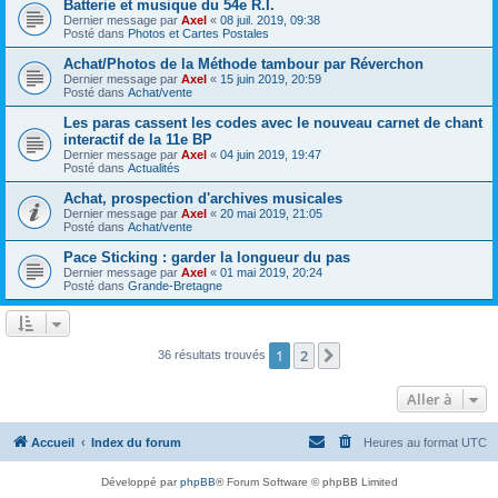
Batterie et musique du 54e R.I.
Dernier message par
Axel
«
08 juil. 2019, 09:38
Posté dans
Photos et Cartes Postales
Achat/Photos de la Méthode tambour par Réverchon
Dernier message par
Axel
«
15 juin 2019, 20:59
Posté dans
Achat/vente
Les paras cassent les codes avec le nouveau carnet de chant
interactif de la 11e BP
Dernier message par
Axel
«
04 juin 2019, 19:47
Posté dans
Actualités
Achat, prospection d'archives musicales
Dernier message par
Axel
«
20 mai 2019, 21:05
Posté dans
Achat/vente
Pace Sticking : garder la longueur du pas
Dernier message par
Axel
«
01 mai 2019, 20:24
Posté dans
Grande-Bretagne
1
2
Suivante
36 résultats trouvés
Aller à
Accueil
Index du forum
Heures au format
UTC
Développé par
phpBB
® Forum Software © phpBB Limited