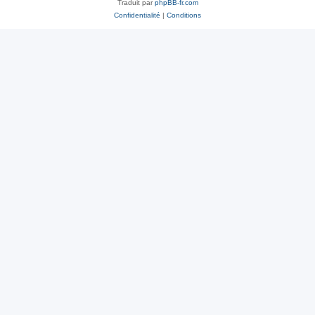
Traduit par
phpBB-fr.com
Confidentialité
|
Conditions