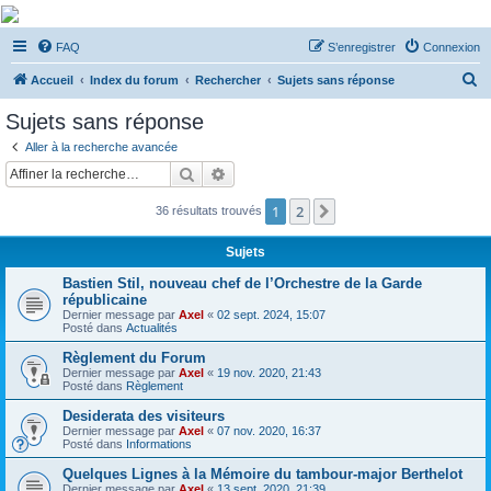
De Musicae Militari -
FAQ
S’enregistrer
Connexion
Forums
R
Forums de discussions
Accueil
Index du forum
Rechercher
Sujets sans réponse
e
Sujets sans réponse
c
Aller à la recherche avancée
h
Rechercher
Recherche avancée
e
1
2
Suivante
36 résultats trouvés
r
c
Sujets
h
Bastien Stil, nouveau chef de l’Orchestre de la Garde
e
républicaine
Dernier message par
Axel
«
02 sept. 2024, 15:07
r
Posté dans
Actualités
Règlement du Forum
Dernier message par
Axel
«
19 nov. 2020, 21:43
Posté dans
Règlement
Desiderata des visiteurs
Dernier message par
Axel
«
07 nov. 2020, 16:37
Posté dans
Informations
Quelques Lignes à la Mémoire du tambour-major Berthelot
Dernier message par
Axel
«
13 sept. 2020, 21:39