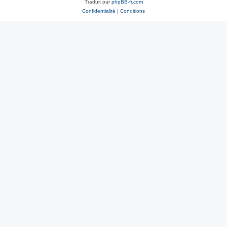
Traduit par
phpBB-fr.com
Confidentialité
|
Conditions