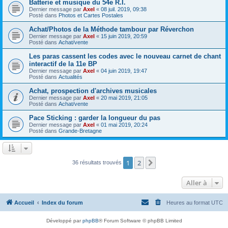
Batterie et musique du 54e R.I.
Dernier message par
Axel
«
08 juil. 2019, 09:38
Posté dans
Photos et Cartes Postales
Achat/Photos de la Méthode tambour par Réverchon
Dernier message par
Axel
«
15 juin 2019, 20:59
Posté dans
Achat/vente
Les paras cassent les codes avec le nouveau carnet de chant
interactif de la 11e BP
Dernier message par
Axel
«
04 juin 2019, 19:47
Posté dans
Actualités
Achat, prospection d'archives musicales
Dernier message par
Axel
«
20 mai 2019, 21:05
Posté dans
Achat/vente
Pace Sticking : garder la longueur du pas
Dernier message par
Axel
«
01 mai 2019, 20:24
Posté dans
Grande-Bretagne
1
2
Suivante
36 résultats trouvés
Aller à
Accueil
Index du forum
Heures au format
UTC
Développé par
phpBB
® Forum Software © phpBB Limited