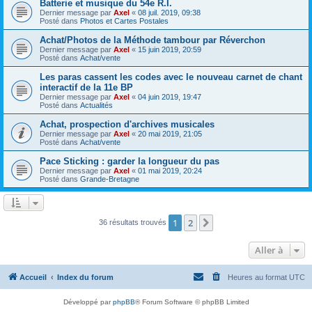
Batterie et musique du 54e R.I.
Dernier message par
Axel
«
08 juil. 2019, 09:38
Posté dans
Photos et Cartes Postales
Achat/Photos de la Méthode tambour par Réverchon
Dernier message par
Axel
«
15 juin 2019, 20:59
Posté dans
Achat/vente
Les paras cassent les codes avec le nouveau carnet de chant
interactif de la 11e BP
Dernier message par
Axel
«
04 juin 2019, 19:47
Posté dans
Actualités
Achat, prospection d'archives musicales
Dernier message par
Axel
«
20 mai 2019, 21:05
Posté dans
Achat/vente
Pace Sticking : garder la longueur du pas
Dernier message par
Axel
«
01 mai 2019, 20:24
Posté dans
Grande-Bretagne
1
2
Suivante
36 résultats trouvés
Aller à
Accueil
Index du forum
Heures au format
UTC
Développé par
phpBB
® Forum Software © phpBB Limited