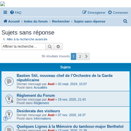
De Musicae Militari -
FAQ
S’enregistrer
Connexion
Forums
R
Forums de discussions
Accueil
Index du forum
Rechercher
Sujets sans réponse
e
Sujets sans réponse
c
Aller à la recherche avancée
h
Rechercher
Recherche avancée
e
1
2
Suivante
36 résultats trouvés
r
c
Sujets
h
Bastien Stil, nouveau chef de l’Orchestre de la Garde
e
républicaine
Dernier message par
Axel
«
02 sept. 2024, 15:07
r
Posté dans
Actualités
Règlement du Forum
Dernier message par
Axel
«
19 nov. 2020, 21:43
Posté dans
Règlement
Desiderata des visiteurs
Dernier message par
Axel
«
07 nov. 2020, 16:37
Posté dans
Informations
Quelques Lignes à la Mémoire du tambour-major Berthelot
Dernier message par
Axel
«
13 sept. 2020, 21:39