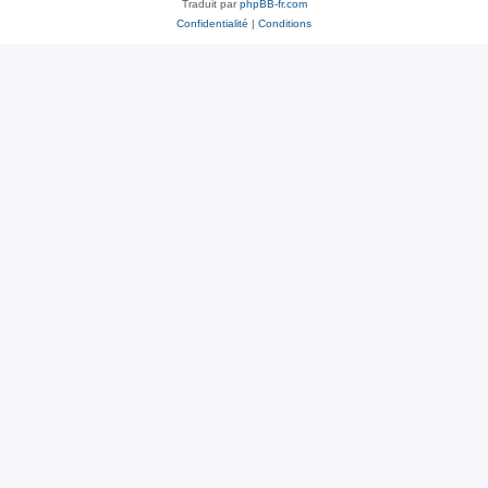
Traduit par
phpBB-fr.com
Confidentialité
|
Conditions