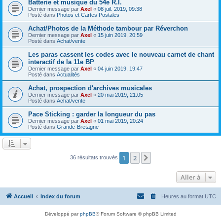
Batterie et musique du 54e R.I.
Dernier message par
Axel
«
08 juil. 2019, 09:38
Posté dans
Photos et Cartes Postales
Achat/Photos de la Méthode tambour par Réverchon
Dernier message par
Axel
«
15 juin 2019, 20:59
Posté dans
Achat/vente
Les paras cassent les codes avec le nouveau carnet de chant
interactif de la 11e BP
Dernier message par
Axel
«
04 juin 2019, 19:47
Posté dans
Actualités
Achat, prospection d'archives musicales
Dernier message par
Axel
«
20 mai 2019, 21:05
Posté dans
Achat/vente
Pace Sticking : garder la longueur du pas
Dernier message par
Axel
«
01 mai 2019, 20:24
Posté dans
Grande-Bretagne
1
2
Suivante
36 résultats trouvés
Aller à
Accueil
Index du forum
Heures au format
UTC
Développé par
phpBB
® Forum Software © phpBB Limited