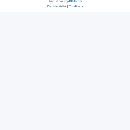
Traduit par
phpBB-fr.com
Confidentialité
|
Conditions