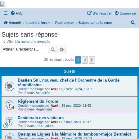
De Musicae Militari -
FAQ
S’enregistrer
Connexion
Forums
R
Forums de discussions
Accueil
Index du forum
Rechercher
Sujets sans réponse
e
Sujets sans réponse
c
Aller à la recherche avancée
h
Rechercher
Recherche avancée
e
1
2
Suivante
36 résultats trouvés
r
c
Sujets
h
Bastien Stil, nouveau chef de l’Orchestre de la Garde
e
républicaine
Dernier message par
Axel
«
02 sept. 2024, 15:07
r
Posté dans
Actualités
Règlement du Forum
Dernier message par
Axel
«
19 nov. 2020, 21:43
Posté dans
Règlement
Desiderata des visiteurs
Dernier message par
Axel
«
07 nov. 2020, 16:37
Posté dans
Informations
Quelques Lignes à la Mémoire du tambour-major Berthelot
Dernier message par
Axel
«
13 sept. 2020, 21:39