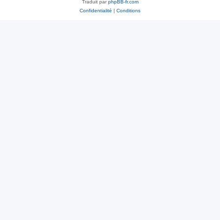
Traduit par
phpBB-fr.com
Confidentialité
|
Conditions