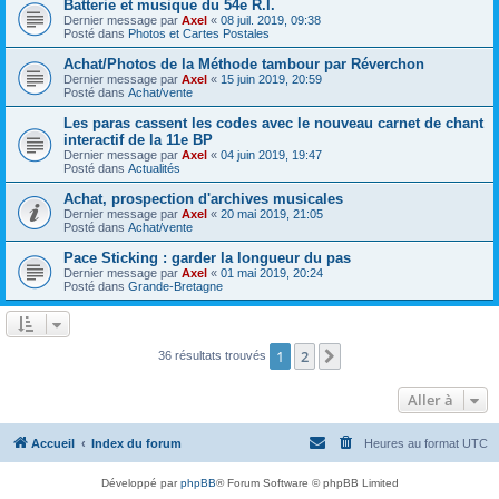
Batterie et musique du 54e R.I.
Dernier message par
Axel
«
08 juil. 2019, 09:38
Posté dans
Photos et Cartes Postales
Achat/Photos de la Méthode tambour par Réverchon
Dernier message par
Axel
«
15 juin 2019, 20:59
Posté dans
Achat/vente
Les paras cassent les codes avec le nouveau carnet de chant
interactif de la 11e BP
Dernier message par
Axel
«
04 juin 2019, 19:47
Posté dans
Actualités
Achat, prospection d'archives musicales
Dernier message par
Axel
«
20 mai 2019, 21:05
Posté dans
Achat/vente
Pace Sticking : garder la longueur du pas
Dernier message par
Axel
«
01 mai 2019, 20:24
Posté dans
Grande-Bretagne
1
2
Suivante
36 résultats trouvés
Aller à
Accueil
Index du forum
Heures au format
UTC
Développé par
phpBB
® Forum Software © phpBB Limited