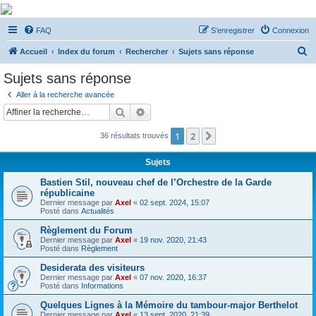
De Musicae Militari -
FAQ
S’enregistrer
Connexion
Forums
R
Forums de discussions
Accueil
Index du forum
Rechercher
Sujets sans réponse
e
Sujets sans réponse
c
Aller à la recherche avancée
h
Rechercher
Recherche avancée
e
1
2
Suivante
36 résultats trouvés
r
c
Sujets
h
Bastien Stil, nouveau chef de l’Orchestre de la Garde
e
républicaine
Dernier message par
Axel
«
02 sept. 2024, 15:07
r
Posté dans
Actualités
Règlement du Forum
Dernier message par
Axel
«
19 nov. 2020, 21:43
Posté dans
Règlement
Desiderata des visiteurs
Dernier message par
Axel
«
07 nov. 2020, 16:37
Posté dans
Informations
Quelques Lignes à la Mémoire du tambour-major Berthelot
Dernier message par
Axel
«
13 sept. 2020, 21:39