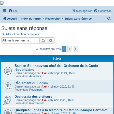
De Musicae Militari -
FAQ
S’enregistrer
Connexion
Forums
R
Forums de discussions
Accueil
Index du forum
Rechercher
Sujets sans réponse
e
Sujets sans réponse
c
Aller à la recherche avancée
h
Rechercher
Recherche avancée
e
1
2
Suivante
36 résultats trouvés
r
c
Sujets
h
Bastien Stil, nouveau chef de l’Orchestre de la Garde
e
républicaine
Dernier message par
Axel
«
02 sept. 2024, 15:07
r
Posté dans
Actualités
Règlement du Forum
Dernier message par
Axel
«
19 nov. 2020, 21:43
Posté dans
Règlement
Desiderata des visiteurs
Dernier message par
Axel
«
07 nov. 2020, 16:37
Posté dans
Informations
Quelques Lignes à la Mémoire du tambour-major Berthelot
Dernier message par
Axel
«
13 sept. 2020, 21:39