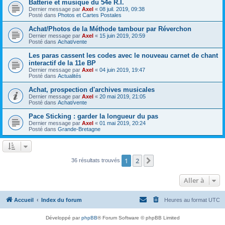
Batterie et musique du 54e R.I.
Dernier message par
Axel
«
08 juil. 2019, 09:38
Posté dans
Photos et Cartes Postales
Achat/Photos de la Méthode tambour par Réverchon
Dernier message par
Axel
«
15 juin 2019, 20:59
Posté dans
Achat/vente
Les paras cassent les codes avec le nouveau carnet de chant
interactif de la 11e BP
Dernier message par
Axel
«
04 juin 2019, 19:47
Posté dans
Actualités
Achat, prospection d'archives musicales
Dernier message par
Axel
«
20 mai 2019, 21:05
Posté dans
Achat/vente
Pace Sticking : garder la longueur du pas
Dernier message par
Axel
«
01 mai 2019, 20:24
Posté dans
Grande-Bretagne
1
2
Suivante
36 résultats trouvés
Aller à
Accueil
Index du forum
Heures au format
UTC
Développé par
phpBB
® Forum Software © phpBB Limited