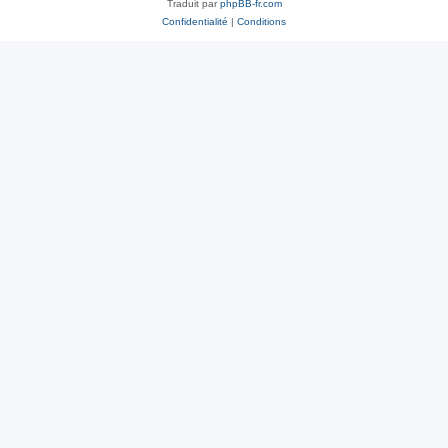
Traduit par
phpBB-fr.com
Confidentialité
|
Conditions