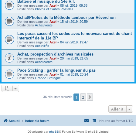
Batterie et musique du 54e R.I.
Dernier message par
Axel
«
08 juil. 2019, 09:38
Posté dans
Photos et Cartes Postales
Achat/Photos de la Méthode tambour par Réverchon
Dernier message par
Axel
«
15 juin 2019, 20:59
Posté dans
Achat/vente
Les paras cassent les codes avec le nouveau carnet de chant
interactif de la 11e BP
Dernier message par
Axel
«
04 juin 2019, 19:47
Posté dans
Actualités
Achat, prospection d'archives musicales
Dernier message par
Axel
«
20 mai 2019, 21:05
Posté dans
Achat/vente
Pace Sticking : garder la longueur du pas
Dernier message par
Axel
«
01 mai 2019, 20:24
Posté dans
Grande-Bretagne
1
2
Suivante
36 résultats trouvés
Aller à
Accueil
Index du forum
Heures au format
UTC
Développé par
phpBB
® Forum Software © phpBB Limited