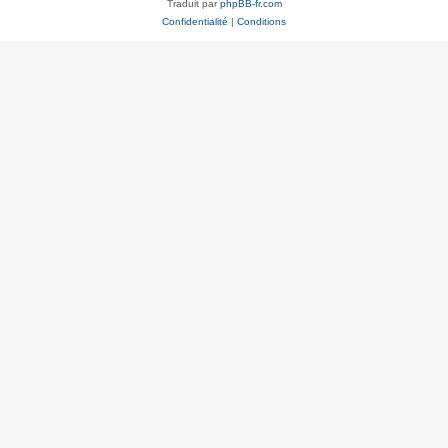
Traduit par
phpBB-fr.com
Confidentialité
|
Conditions