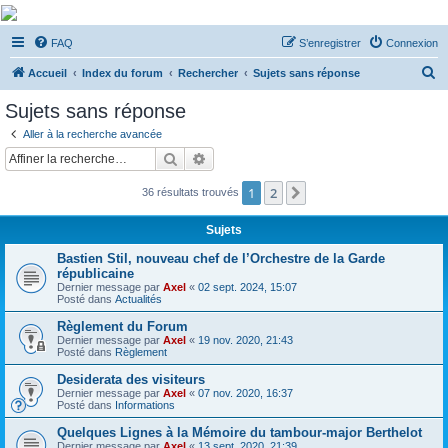
De Musicae Militari -
FAQ
S’enregistrer
Connexion
Forums
R
Forums de discussions
Accueil
Index du forum
Rechercher
Sujets sans réponse
e
Sujets sans réponse
c
Aller à la recherche avancée
h
Rechercher
Recherche avancée
e
1
2
Suivante
36 résultats trouvés
r
c
Sujets
h
Bastien Stil, nouveau chef de l’Orchestre de la Garde
e
républicaine
Dernier message par
Axel
«
02 sept. 2024, 15:07
r
Posté dans
Actualités
Règlement du Forum
Dernier message par
Axel
«
19 nov. 2020, 21:43
Posté dans
Règlement
Desiderata des visiteurs
Dernier message par
Axel
«
07 nov. 2020, 16:37
Posté dans
Informations
Quelques Lignes à la Mémoire du tambour-major Berthelot
Dernier message par
Axel
«
13 sept. 2020, 21:39