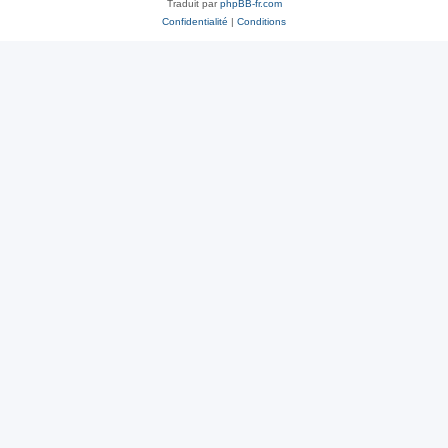
Traduit par
phpBB-fr.com
Confidentialité
|
Conditions