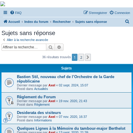
De Musicae Militari -
FAQ
S’enregistrer
Connexion
Forums
R
Forums de discussions
Accueil
Index du forum
Rechercher
Sujets sans réponse
e
Sujets sans réponse
c
Aller à la recherche avancée
h
Rechercher
Recherche avancée
e
1
2
Suivante
36 résultats trouvés
r
c
Sujets
h
Bastien Stil, nouveau chef de l’Orchestre de la Garde
e
républicaine
Dernier message par
Axel
«
02 sept. 2024, 15:07
r
Posté dans
Actualités
Règlement du Forum
Dernier message par
Axel
«
19 nov. 2020, 21:43
Posté dans
Règlement
Desiderata des visiteurs
Dernier message par
Axel
«
07 nov. 2020, 16:37
Posté dans
Informations
Quelques Lignes à la Mémoire du tambour-major Berthelot
Dernier message par
Axel
«
13 sept. 2020, 21:39