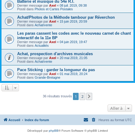
Batterie et musique du 54e R.I.
Dernier message par
Axel
«
08 juil. 2019, 09:38
Posté dans
Photos et Cartes Postales
Achat/Photos de la Méthode tambour par Réverchon
Dernier message par
Axel
«
15 juin 2019, 20:59
Posté dans
Achat/vente
Les paras cassent les codes avec le nouveau carnet de chant
interactif de la 11e BP
Dernier message par
Axel
«
04 juin 2019, 19:47
Posté dans
Actualités
Achat, prospection d'archives musicales
Dernier message par
Axel
«
20 mai 2019, 21:05
Posté dans
Achat/vente
Pace Sticking : garder la longueur du pas
Dernier message par
Axel
«
01 mai 2019, 20:24
Posté dans
Grande-Bretagne
1
2
Suivante
36 résultats trouvés
Aller à
Accueil
Index du forum
Heures au format
UTC
Développé par
phpBB
® Forum Software © phpBB Limited