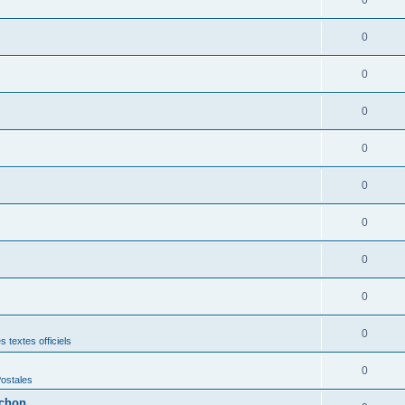
0
0
0
0
0
0
0
0
0
 textes officiels
0
Postales
rchon