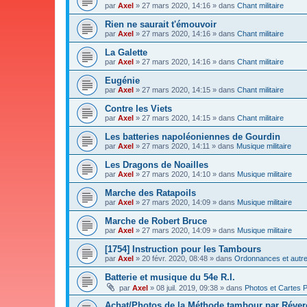
par
Axel
»
27 mars 2020, 14:16
» dans
Chant militaire
Rien ne saurait t'émouvoir
par
Axel
»
27 mars 2020, 14:16
» dans
Chant militaire
La Galette
par
Axel
»
27 mars 2020, 14:16
» dans
Chant militaire
Eugénie
par
Axel
»
27 mars 2020, 14:15
» dans
Chant militaire
Contre les Viets
par
Axel
»
27 mars 2020, 14:15
» dans
Chant militaire
Les batteries napoléoniennes de Gourdin
par
Axel
»
27 mars 2020, 14:11
» dans
Musique militaire
Les Dragons de Noailles
par
Axel
»
27 mars 2020, 14:10
» dans
Musique militaire
Marche des Ratapoils
par
Axel
»
27 mars 2020, 14:09
» dans
Musique militaire
Marche de Robert Bruce
par
Axel
»
27 mars 2020, 14:09
» dans
Musique militaire
[1754] Instruction pour les Tambours
par
Axel
»
20 févr. 2020, 08:48
» dans
Ordonnances et autres
Batterie et musique du 54e R.I.
par
Axel
»
08 juil. 2019, 09:38
» dans
Photos et Cartes 
Achat/Photos de la Méthode tambour par Réve