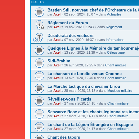
SUJETS
Bastien Stil, nouveau chef de l’Orchestre de la
par
Axel
»
02 sept. 2024, 15:07
» dans
Actualités
Règlement du Forum
par
Axel
»
19 nov. 2020, 21:43
» dans
Règlement
Desiderata des visiteurs
par
Axel
»
07 nov. 2020, 16:37
» dans
Informations
Quelques Lignes à la Mémoire du tambour-majo
par
Axel
»
13 sept. 2020, 21:39
» dans
Céleustique
Sidi-Brahim
par
Axel
»
26 avr. 2020, 12:25
» dans
Chant militaire
La chanson de Lorette versus Craonne
par
Axel
»
13 avr. 2020, 12:46
» dans
Chant militaire
La Marche tactique du chevalier Lirou
par
Axel
»
28 mars 2020, 13:18
» dans
Musique militaire
Réveillez-vous Picards
par
Axel
»
27 mars 2020, 14:18
» dans
Chant militaire
Schwarze Rose et les chants légionnaires inco
par
Axel
»
27 mars 2020, 14:17
» dans
Chant militaire
Le chant de la Légion Étrangère en Espagne
par
Axel
»
27 mars 2020, 14:17
» dans
Chant militaire
Chant des tabors