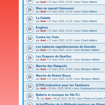
par
Axel
»
27 mars 2020, 14:16
» dans
Chant militaire
Rien ne saurait t'émouvoir
par
Axel
»
27 mars 2020, 14:16
» dans
Chant militaire
La Galette
par
Axel
»
27 mars 2020, 14:16
» dans
Chant militaire
Eugénie
par
Axel
»
27 mars 2020, 14:15
» dans
Chant militaire
Contre les Viets
par
Axel
»
27 mars 2020, 14:15
» dans
Chant militaire
Les batteries napoléoniennes de Gourdin
par
Axel
»
27 mars 2020, 14:11
» dans
Musique militaire
Les Dragons de Noailles
par
Axel
»
27 mars 2020, 14:10
» dans
Musique militaire
Marche des Ratapoils
par
Axel
»
27 mars 2020, 14:09
» dans
Musique militaire
Marche de Robert Bruce
par
Axel
»
27 mars 2020, 14:09
» dans
Musique militaire
[1754] Instruction pour les Tambours
par
Axel
»
20 févr. 2020, 08:48
» dans
Ordonnances et autres
Batterie et musique du 54e R.I.
par
Axel
»
08 juil. 2019, 09:38
» dans
Photos et Cartes 
Achat/Photos de la Méthode tambour par Réve