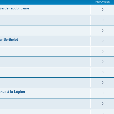
RÉPONSES
 Garde républicaine
0
0
0
r Berthelot
0
0
0
0
0
nnus à la Légion
0
0
0