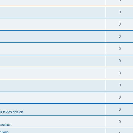
0
0
0
0
0
0
0
0
0
 textes officiels
0
Postales
rchon