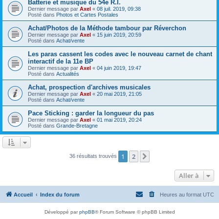
Batterie et musique du 54e R.I.
Dernier message par
Axel
«
08 juil. 2019, 09:38
Posté dans
Photos et Cartes Postales
Achat/Photos de la Méthode tambour par Réverchon
Dernier message par
Axel
«
15 juin 2019, 20:59
Posté dans
Achat/vente
Les paras cassent les codes avec le nouveau carnet de chant
interactif de la 11e BP
Dernier message par
Axel
«
04 juin 2019, 19:47
Posté dans
Actualités
Achat, prospection d'archives musicales
Dernier message par
Axel
«
20 mai 2019, 21:05
Posté dans
Achat/vente
Pace Sticking : garder la longueur du pas
Dernier message par
Axel
«
01 mai 2019, 20:24
Posté dans
Grande-Bretagne
1
2
Suivante
36 résultats trouvés
Aller à
Accueil
Index du forum
Heures au format
UTC
Développé par
phpBB
® Forum Software © phpBB Limited