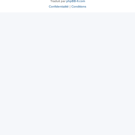
Traduit par
phpBB-fr.com
Confidentialité
|
Conditions