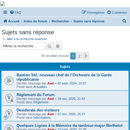
De Musicae Militari -
FAQ
S’enregistrer
Connexion
Forums
R
Forums de discussions
Accueil
Index du forum
Rechercher
Sujets sans réponse
e
Sujets sans réponse
c
Aller à la recherche avancée
h
Rechercher
Recherche avancée
e
1
2
Suivante
36 résultats trouvés
r
c
Sujets
h
Bastien Stil, nouveau chef de l’Orchestre de la Garde
e
républicaine
Dernier message par
Axel
«
02 sept. 2024, 15:07
r
Posté dans
Actualités
Règlement du Forum
Dernier message par
Axel
«
19 nov. 2020, 21:43
Posté dans
Règlement
Desiderata des visiteurs
Dernier message par
Axel
«
07 nov. 2020, 16:37
Posté dans
Informations
Quelques Lignes à la Mémoire du tambour-major Berthelot
Dernier message par
Axel
«
13 sept. 2020, 21:39