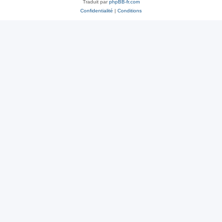
Traduit par
phpBB-fr.com
Confidentialité
|
Conditions