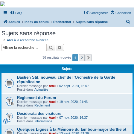
De Musicae Militari -
FAQ
S’enregistrer
Connexion
Forums
R
Forums de discussions
Accueil
Index du forum
Rechercher
Sujets sans réponse
e
Sujets sans réponse
c
Aller à la recherche avancée
h
Rechercher
Recherche avancée
e
1
2
Suivante
36 résultats trouvés
r
c
Sujets
h
Bastien Stil, nouveau chef de l’Orchestre de la Garde
e
républicaine
Dernier message par
Axel
«
02 sept. 2024, 15:07
r
Posté dans
Actualités
Règlement du Forum
Dernier message par
Axel
«
19 nov. 2020, 21:43
Posté dans
Règlement
Desiderata des visiteurs
Dernier message par
Axel
«
07 nov. 2020, 16:37
Posté dans
Informations
Quelques Lignes à la Mémoire du tambour-major Berthelot
Dernier message par
Axel
«
13 sept. 2020, 21:39