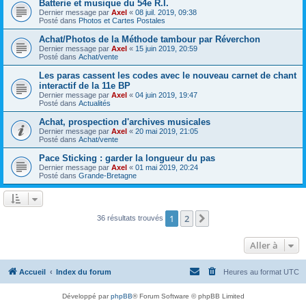
Batterie et musique du 54e R.I.
Dernier message par
Axel
«
08 juil. 2019, 09:38
Posté dans
Photos et Cartes Postales
Achat/Photos de la Méthode tambour par Réverchon
Dernier message par
Axel
«
15 juin 2019, 20:59
Posté dans
Achat/vente
Les paras cassent les codes avec le nouveau carnet de chant
interactif de la 11e BP
Dernier message par
Axel
«
04 juin 2019, 19:47
Posté dans
Actualités
Achat, prospection d'archives musicales
Dernier message par
Axel
«
20 mai 2019, 21:05
Posté dans
Achat/vente
Pace Sticking : garder la longueur du pas
Dernier message par
Axel
«
01 mai 2019, 20:24
Posté dans
Grande-Bretagne
1
2
Suivante
36 résultats trouvés
Aller à
Accueil
Index du forum
Heures au format
UTC
Développé par
phpBB
® Forum Software © phpBB Limited