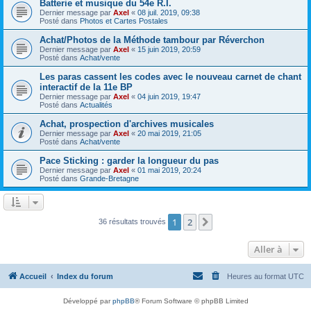
Batterie et musique du 54e R.I.
Dernier message par
Axel
«
08 juil. 2019, 09:38
Posté dans
Photos et Cartes Postales
Achat/Photos de la Méthode tambour par Réverchon
Dernier message par
Axel
«
15 juin 2019, 20:59
Posté dans
Achat/vente
Les paras cassent les codes avec le nouveau carnet de chant
interactif de la 11e BP
Dernier message par
Axel
«
04 juin 2019, 19:47
Posté dans
Actualités
Achat, prospection d'archives musicales
Dernier message par
Axel
«
20 mai 2019, 21:05
Posté dans
Achat/vente
Pace Sticking : garder la longueur du pas
Dernier message par
Axel
«
01 mai 2019, 20:24
Posté dans
Grande-Bretagne
1
2
Suivante
36 résultats trouvés
Aller à
Accueil
Index du forum
Heures au format
UTC
Développé par
phpBB
® Forum Software © phpBB Limited