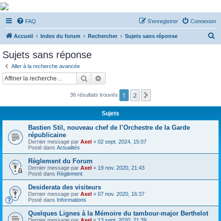
De Musicae Militari -
FAQ
S’enregistrer
Connexion
Forums
R
Forums de discussions
Accueil
Index du forum
Rechercher
Sujets sans réponse
e
Sujets sans réponse
c
Aller à la recherche avancée
h
Rechercher
Recherche avancée
e
1
2
Suivante
36 résultats trouvés
r
c
Sujets
h
Bastien Stil, nouveau chef de l’Orchestre de la Garde
e
républicaine
Dernier message par
Axel
«
02 sept. 2024, 15:07
r
Posté dans
Actualités
Règlement du Forum
Dernier message par
Axel
«
19 nov. 2020, 21:43
Posté dans
Règlement
Desiderata des visiteurs
Dernier message par
Axel
«
07 nov. 2020, 16:37
Posté dans
Informations
Quelques Lignes à la Mémoire du tambour-major Berthelot
Dernier message par
Axel
«
13 sept. 2020, 21:39