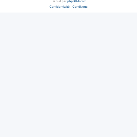
Traduit par
phpBB-fr.com
Confidentialité
|
Conditions