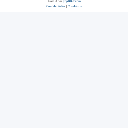
Traduit par
phpBB-fr.com
Confidentialité
|
Conditions