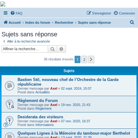
De Musicae Militari -
FAQ
S’enregistrer
Connexion
Forums
R
Forums de discussions
Accueil
Index du forum
Rechercher
Sujets sans réponse
e
Sujets sans réponse
c
Aller à la recherche avancée
h
Rechercher
Recherche avancée
e
1
2
Suivante
36 résultats trouvés
r
c
Sujets
h
Bastien Stil, nouveau chef de l’Orchestre de la Garde
e
républicaine
Dernier message par
Axel
«
02 sept. 2024, 15:07
r
Posté dans
Actualités
Règlement du Forum
Dernier message par
Axel
«
19 nov. 2020, 21:43
Posté dans
Règlement
Desiderata des visiteurs
Dernier message par
Axel
«
07 nov. 2020, 16:37
Posté dans
Informations
Quelques Lignes à la Mémoire du tambour-major Berthelot
Dernier message par
Axel
«
13 sept. 2020, 21:39