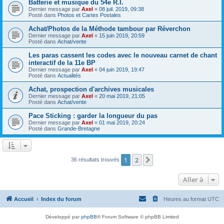
Batterie et musique du 54e R.I.
Dernier message par
Axel
«
08 juil. 2019, 09:38
Posté dans
Photos et Cartes Postales
Achat/Photos de la Méthode tambour par Réverchon
Dernier message par
Axel
«
15 juin 2019, 20:59
Posté dans
Achat/vente
Les paras cassent les codes avec le nouveau carnet de chant
interactif de la 11e BP
Dernier message par
Axel
«
04 juin 2019, 19:47
Posté dans
Actualités
Achat, prospection d'archives musicales
Dernier message par
Axel
«
20 mai 2019, 21:05
Posté dans
Achat/vente
Pace Sticking : garder la longueur du pas
Dernier message par
Axel
«
01 mai 2019, 20:24
Posté dans
Grande-Bretagne
1
2
Suivante
36 résultats trouvés
Aller à
Accueil
Index du forum
Heures au format
UTC
Développé par
phpBB
® Forum Software © phpBB Limited