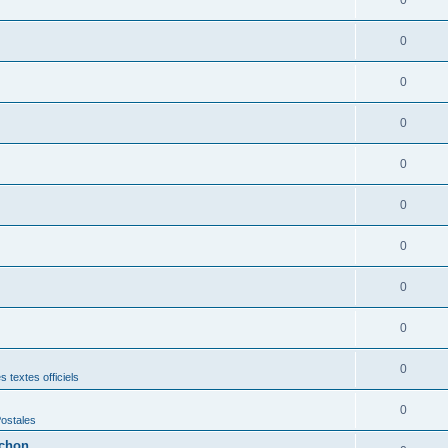
0
0
0
0
0
0
0
0
0
 textes officiels
0
Postales
rchon