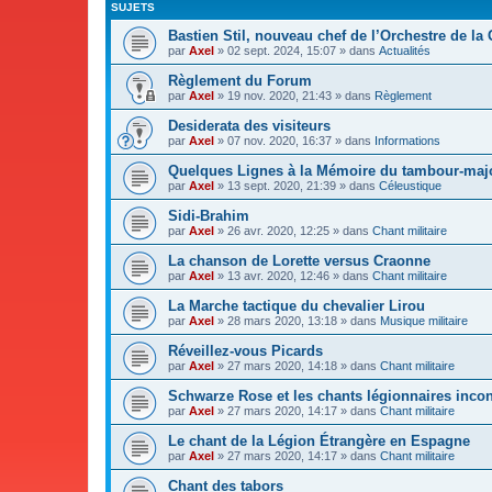
SUJETS
Bastien Stil, nouveau chef de l’Orchestre de la
par
Axel
»
02 sept. 2024, 15:07
» dans
Actualités
Règlement du Forum
par
Axel
»
19 nov. 2020, 21:43
» dans
Règlement
Desiderata des visiteurs
par
Axel
»
07 nov. 2020, 16:37
» dans
Informations
Quelques Lignes à la Mémoire du tambour-majo
par
Axel
»
13 sept. 2020, 21:39
» dans
Céleustique
Sidi-Brahim
par
Axel
»
26 avr. 2020, 12:25
» dans
Chant militaire
La chanson de Lorette versus Craonne
par
Axel
»
13 avr. 2020, 12:46
» dans
Chant militaire
La Marche tactique du chevalier Lirou
par
Axel
»
28 mars 2020, 13:18
» dans
Musique militaire
Réveillez-vous Picards
par
Axel
»
27 mars 2020, 14:18
» dans
Chant militaire
Schwarze Rose et les chants légionnaires inco
par
Axel
»
27 mars 2020, 14:17
» dans
Chant militaire
Le chant de la Légion Étrangère en Espagne
par
Axel
»
27 mars 2020, 14:17
» dans
Chant militaire
Chant des tabors