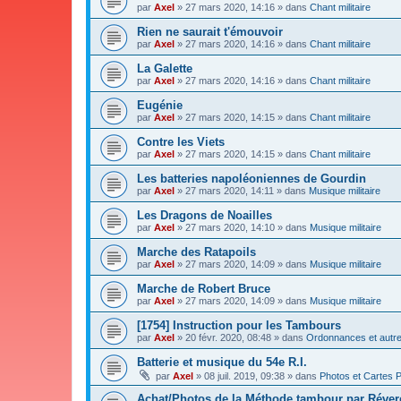
par
Axel
»
27 mars 2020, 14:16
» dans
Chant militaire
Rien ne saurait t'émouvoir
par
Axel
»
27 mars 2020, 14:16
» dans
Chant militaire
La Galette
par
Axel
»
27 mars 2020, 14:16
» dans
Chant militaire
Eugénie
par
Axel
»
27 mars 2020, 14:15
» dans
Chant militaire
Contre les Viets
par
Axel
»
27 mars 2020, 14:15
» dans
Chant militaire
Les batteries napoléoniennes de Gourdin
par
Axel
»
27 mars 2020, 14:11
» dans
Musique militaire
Les Dragons de Noailles
par
Axel
»
27 mars 2020, 14:10
» dans
Musique militaire
Marche des Ratapoils
par
Axel
»
27 mars 2020, 14:09
» dans
Musique militaire
Marche de Robert Bruce
par
Axel
»
27 mars 2020, 14:09
» dans
Musique militaire
[1754] Instruction pour les Tambours
par
Axel
»
20 févr. 2020, 08:48
» dans
Ordonnances et autres
Batterie et musique du 54e R.I.
par
Axel
»
08 juil. 2019, 09:38
» dans
Photos et Cartes 
Achat/Photos de la Méthode tambour par Réve