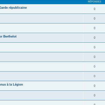
RÉPONSES
 Garde républicaine
0
0
0
r Berthelot
0
0
0
0
0
nnus à la Légion
0
0
0