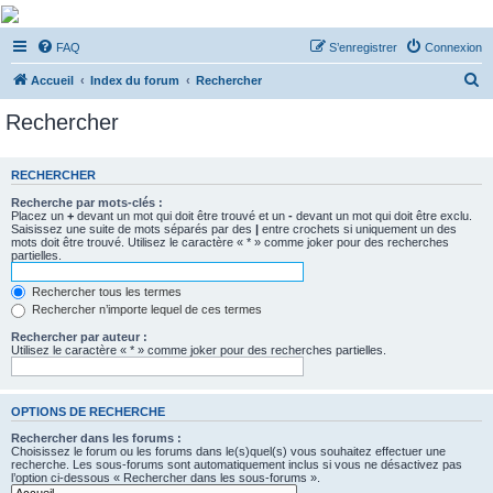
De Musicae Militari -
FAQ
S’enregistrer
Connexion
Forums
R
Forums de discussions
Accueil
Index du forum
Rechercher
e
Rechercher
c
h
RECHERCHER
e
Recherche par mots-clés :
r
Placez un
+
devant un mot qui doit être trouvé et un
-
devant un mot qui doit être exclu.
Saisissez une suite de mots séparés par des
|
entre crochets si uniquement un des
c
mots doit être trouvé. Utilisez le caractère « * » comme joker pour des recherches
partielles.
h
e
Rechercher tous les termes
Rechercher n’importe lequel de ces termes
r
Rechercher par auteur :
Utilisez le caractère « * » comme joker pour des recherches partielles.
OPTIONS DE RECHERCHE
Rechercher dans les forums :
Choisissez le forum ou les forums dans le(s)quel(s) vous souhaitez effectuer une
recherche. Les sous-forums sont automatiquement inclus si vous ne désactivez pas
l’option ci-dessous « Rechercher dans les sous-forums ».