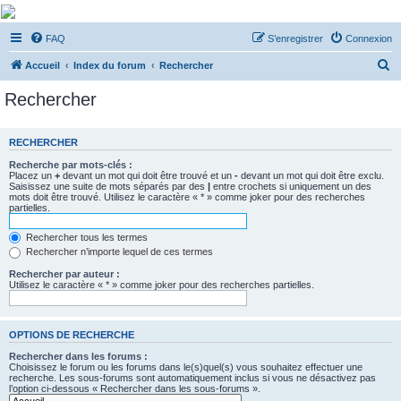
De Musicae Militari -
FAQ
S’enregistrer
Connexion
Forums
R
Forums de discussions
Accueil
Index du forum
Rechercher
e
Rechercher
c
h
RECHERCHER
e
Recherche par mots-clés :
r
Placez un
+
devant un mot qui doit être trouvé et un
-
devant un mot qui doit être exclu.
Saisissez une suite de mots séparés par des
|
entre crochets si uniquement un des
c
mots doit être trouvé. Utilisez le caractère « * » comme joker pour des recherches
partielles.
h
e
Rechercher tous les termes
Rechercher n’importe lequel de ces termes
r
Rechercher par auteur :
Utilisez le caractère « * » comme joker pour des recherches partielles.
OPTIONS DE RECHERCHE
Rechercher dans les forums :
Choisissez le forum ou les forums dans le(s)quel(s) vous souhaitez effectuer une
recherche. Les sous-forums sont automatiquement inclus si vous ne désactivez pas
l’option ci-dessous « Rechercher dans les sous-forums ».