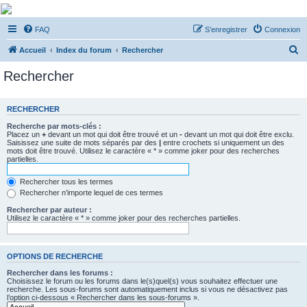
De Musicae Militari -
FAQ
S’enregistrer
Connexion
Forums
R
Forums de discussions
Accueil
Index du forum
Rechercher
e
Rechercher
c
h
RECHERCHER
e
Recherche par mots-clés :
r
Placez un
+
devant un mot qui doit être trouvé et un
-
devant un mot qui doit être exclu.
Saisissez une suite de mots séparés par des
|
entre crochets si uniquement un des
c
mots doit être trouvé. Utilisez le caractère « * » comme joker pour des recherches
partielles.
h
e
Rechercher tous les termes
Rechercher n’importe lequel de ces termes
r
Rechercher par auteur :
Utilisez le caractère « * » comme joker pour des recherches partielles.
OPTIONS DE RECHERCHE
Rechercher dans les forums :
Choisissez le forum ou les forums dans le(s)quel(s) vous souhaitez effectuer une
recherche. Les sous-forums sont automatiquement inclus si vous ne désactivez pas
l’option ci-dessous « Rechercher dans les sous-forums ».