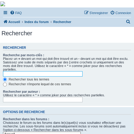
De Musicae Militari -
FAQ
S’enregistrer
Connexion
Forums
R
Forums de discussions
Accueil
Index du forum
Rechercher
e
Rechercher
c
h
RECHERCHER
e
Recherche par mots-clés :
r
Placez un
+
devant un mot qui doit être trouvé et un
-
devant un mot qui doit être exclu.
Saisissez une suite de mots séparés par des
|
entre crochets si uniquement un des
c
mots doit être trouvé. Utilisez le caractère « * » comme joker pour des recherches
partielles.
h
e
Rechercher tous les termes
Rechercher n’importe lequel de ces termes
r
Rechercher par auteur :
Utilisez le caractère « * » comme joker pour des recherches partielles.
OPTIONS DE RECHERCHE
Rechercher dans les forums :
Choisissez le forum ou les forums dans le(s)quel(s) vous souhaitez effectuer une
recherche. Les sous-forums sont automatiquement inclus si vous ne désactivez pas
l’option ci-dessous « Rechercher dans les sous-forums ».