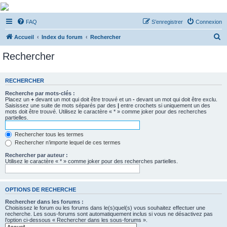
De Musicae Militari -
FAQ
S’enregistrer
Connexion
Forums
R
Forums de discussions
Accueil
Index du forum
Rechercher
e
Rechercher
c
h
RECHERCHER
e
Recherche par mots-clés :
r
Placez un
+
devant un mot qui doit être trouvé et un
-
devant un mot qui doit être exclu.
Saisissez une suite de mots séparés par des
|
entre crochets si uniquement un des
c
mots doit être trouvé. Utilisez le caractère « * » comme joker pour des recherches
partielles.
h
e
Rechercher tous les termes
Rechercher n’importe lequel de ces termes
r
Rechercher par auteur :
Utilisez le caractère « * » comme joker pour des recherches partielles.
OPTIONS DE RECHERCHE
Rechercher dans les forums :
Choisissez le forum ou les forums dans le(s)quel(s) vous souhaitez effectuer une
recherche. Les sous-forums sont automatiquement inclus si vous ne désactivez pas
l’option ci-dessous « Rechercher dans les sous-forums ».