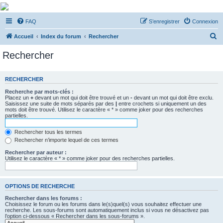
De Musicae Militari -
FAQ
S’enregistrer
Connexion
Forums
R
Forums de discussions
Accueil
Index du forum
Rechercher
e
Rechercher
c
h
RECHERCHER
e
Recherche par mots-clés :
r
Placez un
+
devant un mot qui doit être trouvé et un
-
devant un mot qui doit être exclu.
Saisissez une suite de mots séparés par des
|
entre crochets si uniquement un des
c
mots doit être trouvé. Utilisez le caractère « * » comme joker pour des recherches
partielles.
h
e
Rechercher tous les termes
Rechercher n’importe lequel de ces termes
r
Rechercher par auteur :
Utilisez le caractère « * » comme joker pour des recherches partielles.
OPTIONS DE RECHERCHE
Rechercher dans les forums :
Choisissez le forum ou les forums dans le(s)quel(s) vous souhaitez effectuer une
recherche. Les sous-forums sont automatiquement inclus si vous ne désactivez pas
l’option ci-dessous « Rechercher dans les sous-forums ».