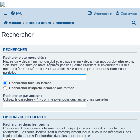
De Musicae Militari -
FAQ
S’enregistrer
Connexion
Forums
R
Forums de discussions
Accueil
Index du forum
Rechercher
e
Rechercher
c
h
RECHERCHER
e
Recherche par mots-clés :
r
Placez un
+
devant un mot qui doit être trouvé et un
-
devant un mot qui doit être exclu.
Saisissez une suite de mots séparés par des
|
entre crochets si uniquement un des
c
mots doit être trouvé. Utilisez le caractère « * » comme joker pour des recherches
partielles.
h
e
Rechercher tous les termes
Rechercher n’importe lequel de ces termes
r
Rechercher par auteur :
Utilisez le caractère « * » comme joker pour des recherches partielles.
OPTIONS DE RECHERCHE
Rechercher dans les forums :
Choisissez le forum ou les forums dans le(s)quel(s) vous souhaitez effectuer une
recherche. Les sous-forums sont automatiquement inclus si vous ne désactivez pas
l’option ci-dessous « Rechercher dans les sous-forums ».