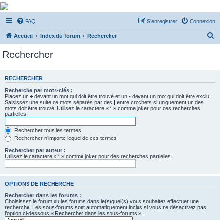
De Musicae Militari -
FAQ
S’enregistrer
Connexion
Forums
R
Forums de discussions
Accueil
Index du forum
Rechercher
e
Rechercher
c
h
RECHERCHER
e
Recherche par mots-clés :
r
Placez un
+
devant un mot qui doit être trouvé et un
-
devant un mot qui doit être exclu.
Saisissez une suite de mots séparés par des
|
entre crochets si uniquement un des
c
mots doit être trouvé. Utilisez le caractère « * » comme joker pour des recherches
partielles.
h
e
Rechercher tous les termes
Rechercher n’importe lequel de ces termes
r
Rechercher par auteur :
Utilisez le caractère « * » comme joker pour des recherches partielles.
OPTIONS DE RECHERCHE
Rechercher dans les forums :
Choisissez le forum ou les forums dans le(s)quel(s) vous souhaitez effectuer une
recherche. Les sous-forums sont automatiquement inclus si vous ne désactivez pas
l’option ci-dessous « Rechercher dans les sous-forums ».