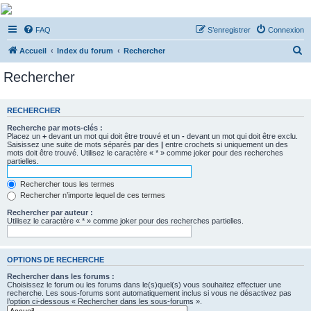
De Musicae Militari -
FAQ
S’enregistrer
Connexion
Forums
R
Forums de discussions
Accueil
Index du forum
Rechercher
e
Rechercher
c
h
RECHERCHER
e
Recherche par mots-clés :
r
Placez un
+
devant un mot qui doit être trouvé et un
-
devant un mot qui doit être exclu.
Saisissez une suite de mots séparés par des
|
entre crochets si uniquement un des
c
mots doit être trouvé. Utilisez le caractère « * » comme joker pour des recherches
partielles.
h
e
Rechercher tous les termes
Rechercher n’importe lequel de ces termes
r
Rechercher par auteur :
Utilisez le caractère « * » comme joker pour des recherches partielles.
OPTIONS DE RECHERCHE
Rechercher dans les forums :
Choisissez le forum ou les forums dans le(s)quel(s) vous souhaitez effectuer une
recherche. Les sous-forums sont automatiquement inclus si vous ne désactivez pas
l’option ci-dessous « Rechercher dans les sous-forums ».