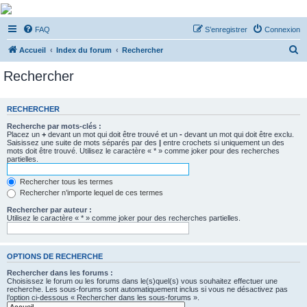
De Musicae Militari -
FAQ
S’enregistrer
Connexion
Forums
R
Forums de discussions
Accueil
Index du forum
Rechercher
e
Rechercher
c
h
RECHERCHER
e
Recherche par mots-clés :
r
Placez un
+
devant un mot qui doit être trouvé et un
-
devant un mot qui doit être exclu.
Saisissez une suite de mots séparés par des
|
entre crochets si uniquement un des
c
mots doit être trouvé. Utilisez le caractère « * » comme joker pour des recherches
partielles.
h
e
Rechercher tous les termes
Rechercher n’importe lequel de ces termes
r
Rechercher par auteur :
Utilisez le caractère « * » comme joker pour des recherches partielles.
OPTIONS DE RECHERCHE
Rechercher dans les forums :
Choisissez le forum ou les forums dans le(s)quel(s) vous souhaitez effectuer une
recherche. Les sous-forums sont automatiquement inclus si vous ne désactivez pas
l’option ci-dessous « Rechercher dans les sous-forums ».