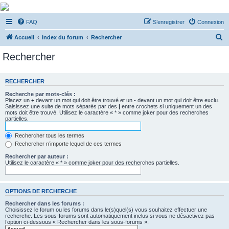
De Musicae Militari -
FAQ
S’enregistrer
Connexion
Forums
R
Forums de discussions
Accueil
Index du forum
Rechercher
e
Rechercher
c
h
RECHERCHER
e
Recherche par mots-clés :
r
Placez un
+
devant un mot qui doit être trouvé et un
-
devant un mot qui doit être exclu.
Saisissez une suite de mots séparés par des
|
entre crochets si uniquement un des
c
mots doit être trouvé. Utilisez le caractère « * » comme joker pour des recherches
partielles.
h
e
Rechercher tous les termes
Rechercher n’importe lequel de ces termes
r
Rechercher par auteur :
Utilisez le caractère « * » comme joker pour des recherches partielles.
OPTIONS DE RECHERCHE
Rechercher dans les forums :
Choisissez le forum ou les forums dans le(s)quel(s) vous souhaitez effectuer une
recherche. Les sous-forums sont automatiquement inclus si vous ne désactivez pas
l’option ci-dessous « Rechercher dans les sous-forums ».