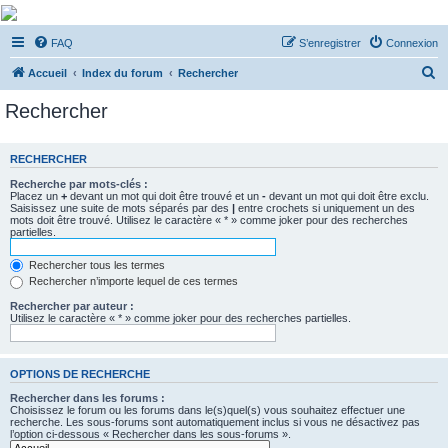
De Musicae Militari -
FAQ
S’enregistrer
Connexion
Forums
R
Forums de discussions
Accueil
Index du forum
Rechercher
e
Rechercher
c
h
RECHERCHER
e
Recherche par mots-clés :
r
Placez un
+
devant un mot qui doit être trouvé et un
-
devant un mot qui doit être exclu.
Saisissez une suite de mots séparés par des
|
entre crochets si uniquement un des
c
mots doit être trouvé. Utilisez le caractère « * » comme joker pour des recherches
partielles.
h
e
Rechercher tous les termes
Rechercher n’importe lequel de ces termes
r
Rechercher par auteur :
Utilisez le caractère « * » comme joker pour des recherches partielles.
OPTIONS DE RECHERCHE
Rechercher dans les forums :
Choisissez le forum ou les forums dans le(s)quel(s) vous souhaitez effectuer une
recherche. Les sous-forums sont automatiquement inclus si vous ne désactivez pas
l’option ci-dessous « Rechercher dans les sous-forums ».