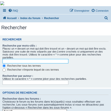
De Musicae Militari -
FAQ
S’enregistrer
Connexion
Forums
R
Forums de discussions
Accueil
Index du forum
Rechercher
e
Rechercher
c
h
RECHERCHER
e
Recherche par mots-clés :
r
Placez un
+
devant un mot qui doit être trouvé et un
-
devant un mot qui doit être exclu.
Saisissez une suite de mots séparés par des
|
entre crochets si uniquement un des
c
mots doit être trouvé. Utilisez le caractère « * » comme joker pour des recherches
partielles.
h
e
Rechercher tous les termes
Rechercher n’importe lequel de ces termes
r
Rechercher par auteur :
Utilisez le caractère « * » comme joker pour des recherches partielles.
OPTIONS DE RECHERCHE
Rechercher dans les forums :
Choisissez le forum ou les forums dans le(s)quel(s) vous souhaitez effectuer une
recherche. Les sous-forums sont automatiquement inclus si vous ne désactivez pas
l’option ci-dessous « Rechercher dans les sous-forums ».