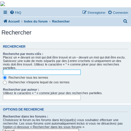
De Musicae Militari -
FAQ
S’enregistrer
Connexion
Forums
R
Forums de discussions
Accueil
Index du forum
Rechercher
e
Rechercher
c
h
RECHERCHER
e
Recherche par mots-clés :
r
Placez un
+
devant un mot qui doit être trouvé et un
-
devant un mot qui doit être exclu.
Saisissez une suite de mots séparés par des
|
entre crochets si uniquement un des
c
mots doit être trouvé. Utilisez le caractère « * » comme joker pour des recherches
partielles.
h
e
Rechercher tous les termes
Rechercher n’importe lequel de ces termes
r
Rechercher par auteur :
Utilisez le caractère « * » comme joker pour des recherches partielles.
OPTIONS DE RECHERCHE
Rechercher dans les forums :
Choisissez le forum ou les forums dans le(s)quel(s) vous souhaitez effectuer une
recherche. Les sous-forums sont automatiquement inclus si vous ne désactivez pas
l’option ci-dessous « Rechercher dans les sous-forums ».