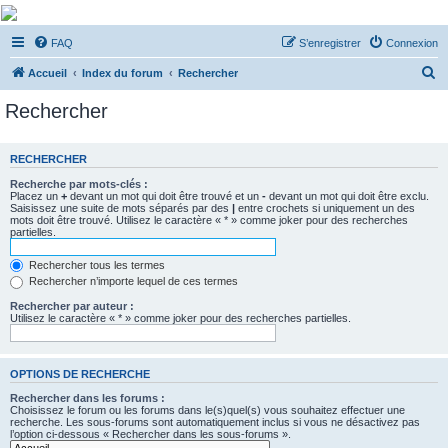
De Musicae Militari -
FAQ
S’enregistrer
Connexion
Forums
R
Forums de discussions
Accueil
Index du forum
Rechercher
e
Rechercher
c
h
RECHERCHER
e
Recherche par mots-clés :
r
Placez un
+
devant un mot qui doit être trouvé et un
-
devant un mot qui doit être exclu.
Saisissez une suite de mots séparés par des
|
entre crochets si uniquement un des
c
mots doit être trouvé. Utilisez le caractère « * » comme joker pour des recherches
partielles.
h
e
Rechercher tous les termes
Rechercher n’importe lequel de ces termes
r
Rechercher par auteur :
Utilisez le caractère « * » comme joker pour des recherches partielles.
OPTIONS DE RECHERCHE
Rechercher dans les forums :
Choisissez le forum ou les forums dans le(s)quel(s) vous souhaitez effectuer une
recherche. Les sous-forums sont automatiquement inclus si vous ne désactivez pas
l’option ci-dessous « Rechercher dans les sous-forums ».